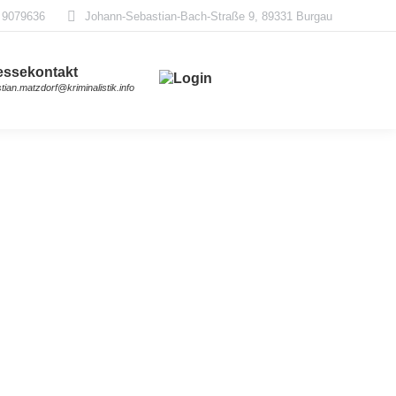
 9079636
Johann-Sebastian-Bach-Straße 9, 89331 Burgau
essekontakt
stian.matzdorf@kriminalistik.info