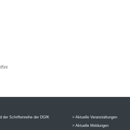
nKey
 der Schriftenreihe der DGfK
> Aktuelle Veranstaltungen
> Aktuelle Meldungen