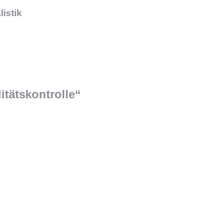
istik
itätskontrolle“