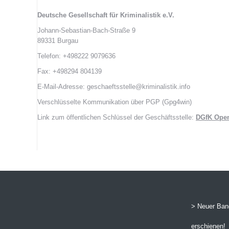
Deutsche Gesellschaft für Kriminalistik e.V.
Johann-Sebastian-Bach-Straße 9
89331 Burgau
Telefon: +498222 9079636
Fax: +498294 804139
E-Mail-Adresse: geschaeftsstelle@kriminalistik.info
Verschlüsselte Kommunikation über PGP (Gpg4win)
Link zum öffentlichen Schlüssel der Geschäftsstelle:
DGfK Ope
> Neuer Band
erschienen!