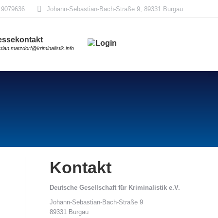
 9079636
Johann-Sebastian-Bach-Straße 9, 89331 Burgau
essekontakt
stian.matzdorf@kriminalistik.info
Kontakt
Deutsche Gesellschaft für Kriminalistik e.V.
Johann-Sebastian-Bach-Straße 9
89331 Burgau