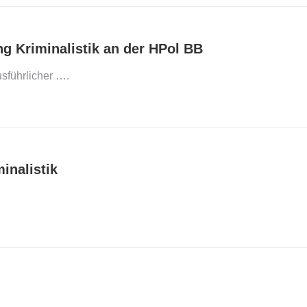
g Kriminalistik an der HPol BB
sführlicher ….
inalistik