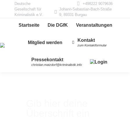
Deutsche
+498222 9079636
Gesellschaft für
Johann-Sebastian-Bach-Straße
Kriminalistik e.V.
9, 89331 Burgau
Startseite
Die DGfK
Veranstaltungen
Kontakt
Mitglied werden
zum Kontaktformular
Pressekontakt
christian.matzdorf@kriminalistik.info
Gib hier deine
Überschrift ein