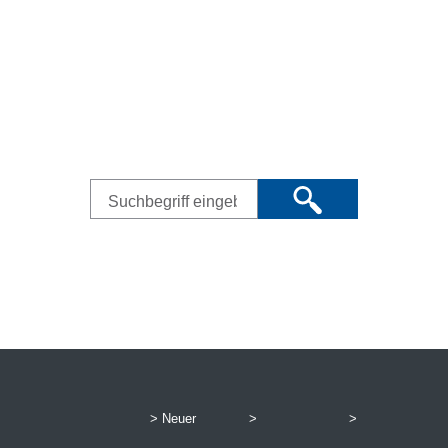
Lorem ipsum dolor sit amet,
consectetur adipiscing elit.
Ut elit tellus, luctus nec
ullamcorper mattis, pulvinar
dapibus leo.
> Neuer
>
>