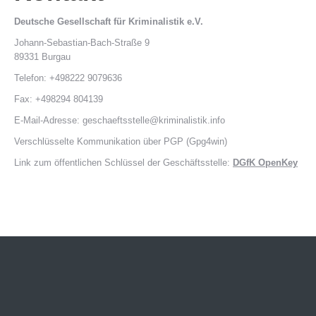
Deutsche Gesellschaft für Kriminalistik e.V.
Johann-Sebastian-Bach-Straße 9
89331 Burgau
Telefon: +498222 9079636
Fax: +498294 804139
E-Mail-Adresse: geschaeftsstelle@kriminalistik.info
Verschlüsselte Kommunikation über PGP (Gpg4win)
Link zum öffentlichen Schlüssel der Geschäftsstelle:
DGfK OpenKey